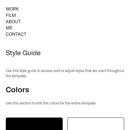
WORK
FILM
ABOUT
ME
CONTACT
Style Guide
Use this style guide to access, edit or adjust styles that are used throughout
the template.
Colors
Use this section to edit the colors for the entire template.