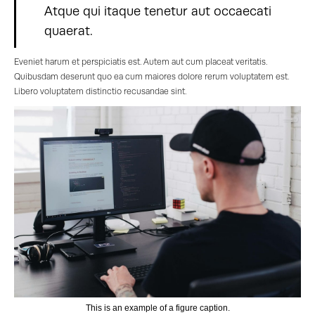
Atque qui itaque tenetur aut occaecati
quaerat.
Eveniet harum et perspiciatis est. Autem aut cum placeat veritatis.
Quibusdam deserunt quo ea cum maiores dolore rerum voluptatem est.
Libero voluptatem distinctio recusandae sint.
This is an example of a figure caption.